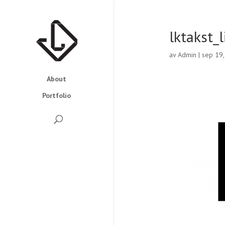
lktakst_l
av
Admin
|
sep 19
About
Portfolio