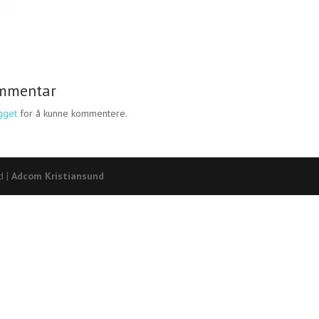
ommentar
gget
for å kunne kommentere.
d |
Adcom Kristiansund