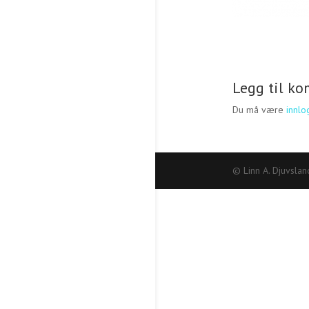
Legg til k
Du må være
innlo
© Linn A. Djuvslan