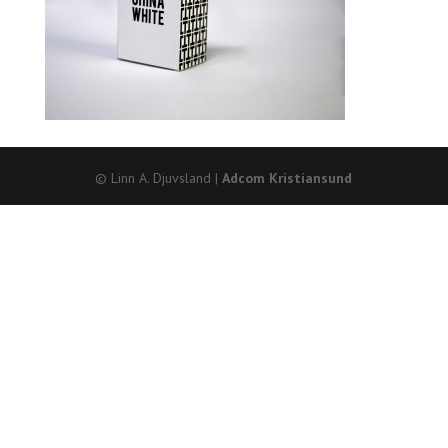
© Linn A. Djuvsland |
Adcom Kristiansund