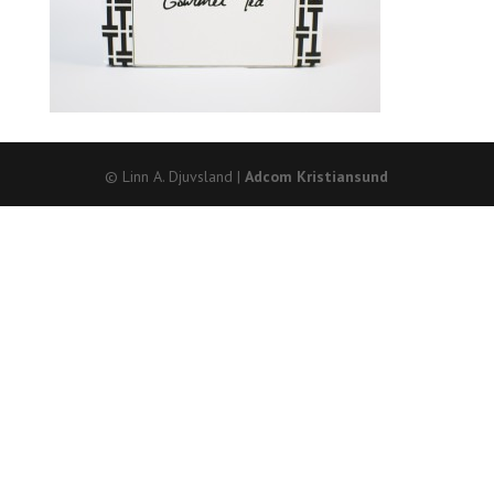
© Linn A. Djuvsland |
Adcom Kristiansund