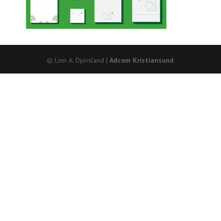
© Linn A. Djuvsland |
Adcom Kristiansund