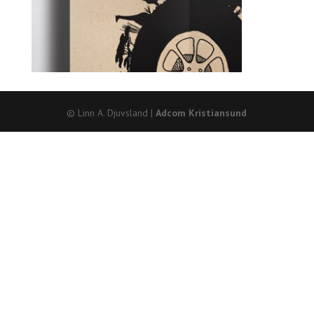
© Linn A. Djuvsland |
Adcom Kristiansund