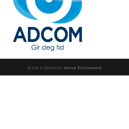
© Linn A. Djuvsland |
Adcom Kristiansund