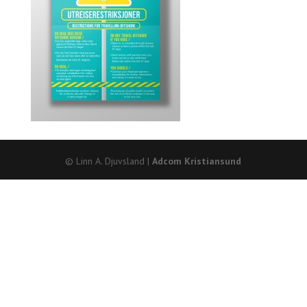
© Linn A. Djuvsland |
Adcom Kristiansund