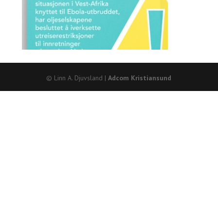
© Linn A. Djuvsland |
Adcom Kristiansund