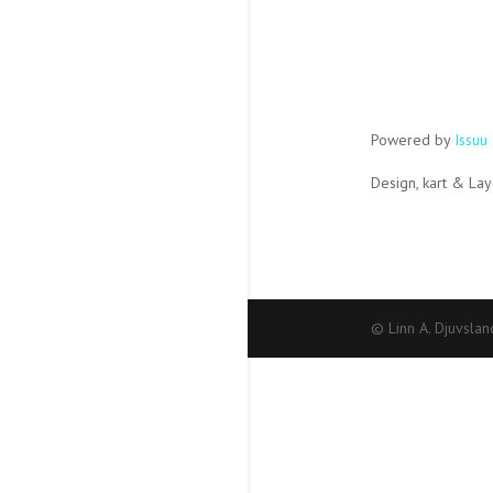
Powered by
Issuu
Design, kart & La
© Linn A. Djuvslan