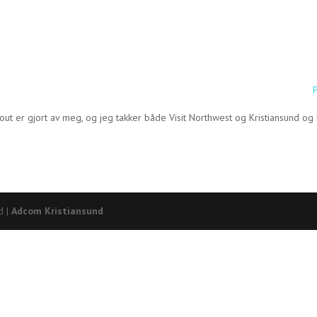
P
yout er gjort av meg, og jeg takker både Visit Northwest og Kristiansund
d |
Adcom Kristiansund