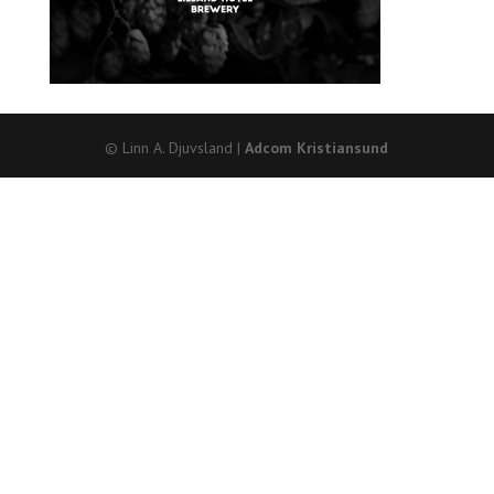
© Linn A. Djuvsland |
Adcom Kristiansund