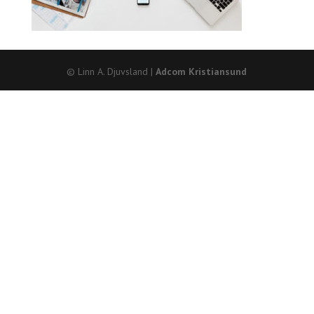
© Linn A. Djuvsland |
Adcom Kristiansund