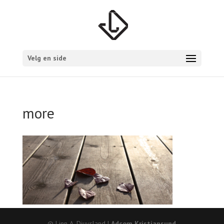
Velg en side
more
© Linn A. Djuvsland |
Adcom Kristiansund