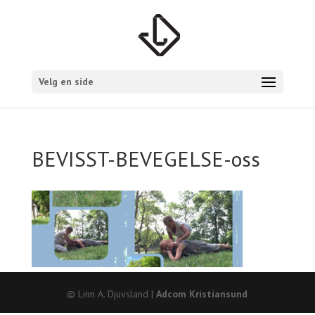
Velg en side
BEVISST-BEVEGELSE-oss
© Linn A. Djuvsland |
Adcom Kristiansund